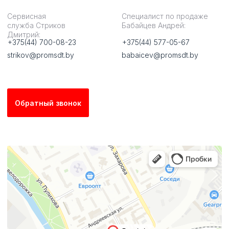
Каталог
Информация
Реле
О нас
Силовое оборудование
Контакты
Пуск и защита двигателя
Новости
Модульное оборудование
Партнерство
Рубильники, переключатели
Документация
Монтажные прочие аксессуары
2025 © Promsdt– официальный представитель CNC Electric.