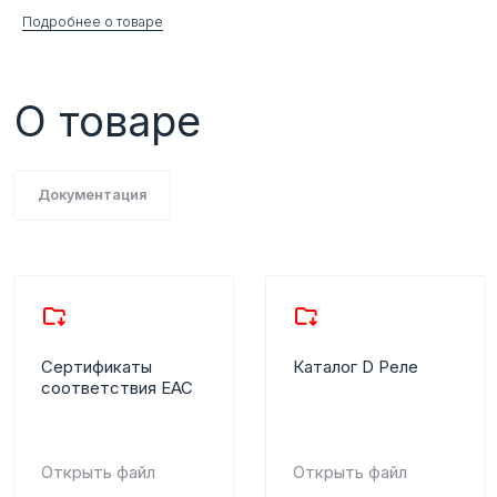
Подробнее о товаре
Сертификаты
Каталог D Реле
соответствия ЕАС
Открыть файл
Открыть файл
Контакты
Офис:
Почта:
+375 (29) 305-58-79
zakaz@promsdt.by
+375 (17) 278-46-46
cnc@promsdt.by
Специалист по продаже
Специалист по продаже
Пукин Евгений:
Карпович Вадим:
+375(29) 109-46-61
+375(29) 305-58-79
pukin@promsdt.by
karpovich@promsdt.by
Сервисная
Специалист по продаже
служба Стриков
Бабайцев Андрей:
Дмитрий:
+375(44) 700-08-23
+375(44) 577-05-67