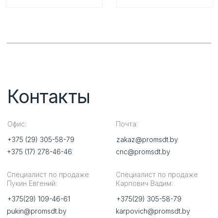
strikov@promsdt.by
babaicev@promsdt.by
Обратный звонок