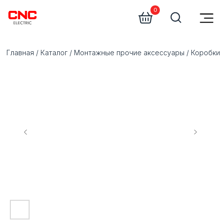
0
Главная
/
Каталог
/
Монтажные прочие аксессуары
/
Коробки распределительные
/
Ко
К
в
р