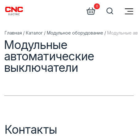
0
Главная
/
Каталог
/
Модульное оборудование
/
Модульные автоматические выключате
Модульные
автоматические
выключатели
Контакты
Офис:
Почта:
+375 (29) 305-58-79
zakaz@promsdt.by
+375 (17) 278-46-46
cnc@promsdt.by
Специалист по продаже
Специалист по продаже
Пукин Евгений:
Батовская Ксения: