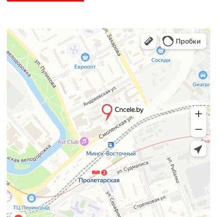
Каталог
Информация
Реле
О нас
Силовое оборудование
Контакты
Пуск и защита двигателя
Новости
Модульное оборудование
Партнерство
Рубильники, переключатели
Документация
Монтажные прочие аксессуары
2025 © Promsdt– официальный представитель CNC Electric.