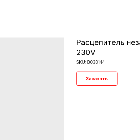
Расцепитель не
230V
SKU:
B030144
Заказать